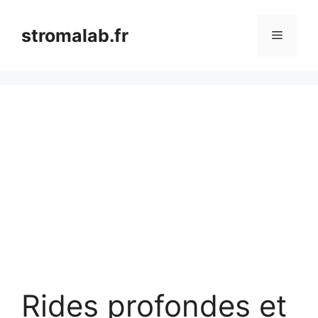
Aller
au
stromalab.fr
Menu
contenu
Rides profondes et