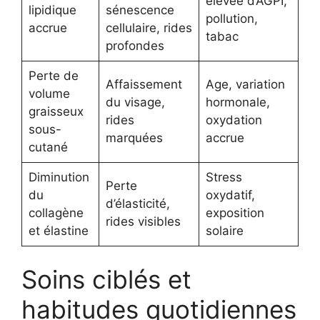
élevée d’AGPI,
lipidique
sénescence
pollution,
accrue
cellulaire, rides
tabac
profondes
Perte de
Affaissement
Age, variation
volume
du visage,
hormonale,
graisseux
rides
oxydation
sous-
marquées
accrue
cutané
Diminution
Stress
Perte
du
oxydatif,
d’élasticité,
collagène
exposition
rides visibles
et élastine
solaire
Soins ciblés et
habitudes quotidiennes