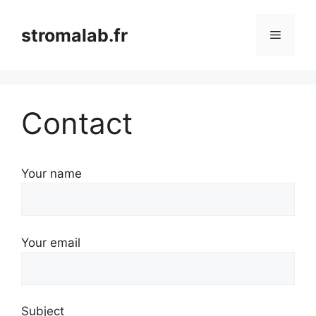
Aller
au
stromalab.fr
Menu
contenu
Contact
Your name
Your email
Subject