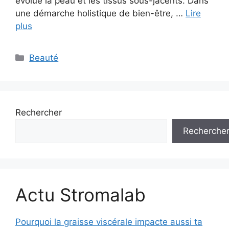
évolue la peau et les tissus sous-jacents. Dans
une démarche holistique de bien-être, …
Lire
plus
Catégories
Beauté
Rechercher
Recherche
Actu Stromalab
Pourquoi la graisse viscérale impacte aussi ta