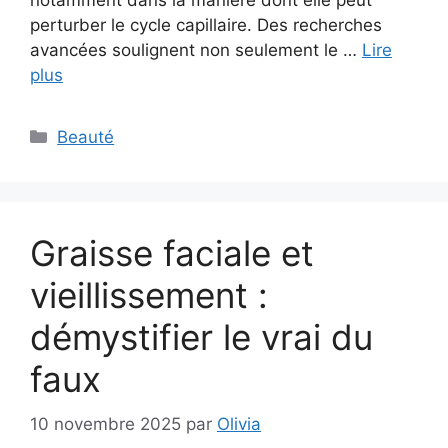
notamment dans la manière dont elle peut
perturber le cycle capillaire. Des recherches
avancées soulignent non seulement le …
Lire
plus
Catégories
Beauté
Graisse faciale et
vieillissement :
démystifier le vrai du
faux
10 novembre 2025
par
Olivia